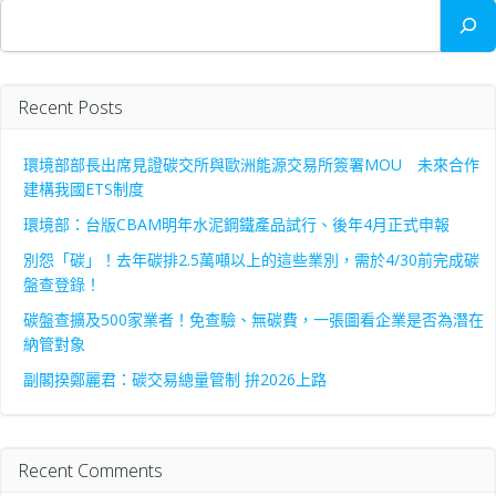
搜
尋
Recent Posts
環境部部長出席見證碳交所與歐洲能源交易所簽署MOU 未來合作
建構我國ETS制度
環境部：台版CBAM明年水泥鋼鐵產品試行、後年4月正式申報
別怨「碳」！去年碳排2.5萬噸以上的這些業別，需於4/30前完成碳
盤查登錄！
碳盤查擴及500家業者！免查驗、無碳費，一張圖看企業是否為潛在
納管對象
副閣揆鄭麗君：碳交易總量管制 拚2026上路
Recent Comments