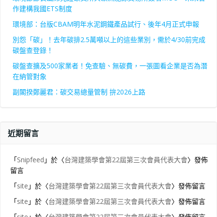
作建構我國ETS制度
環境部：台版CBAM明年水泥鋼鐵產品試行、後年4月正式申報
別怨「碳」！去年碳排2.5萬噸以上的這些業別，需於4/30前完成
碳盤查登錄！
碳盤查擴及500家業者！免查驗、無碳費，一張圖看企業是否為潛
在納管對象
副閣揆鄭麗君：碳交易總量管制 拚2026上路
近期留言
「
Snipfeed
」於〈
台灣建築學會第22屆第三次會員代表大會
〉發佈
留言
「
site
」於〈
台灣建築學會第22屆第三次會員代表大會
〉發佈留言
「
site
」於〈
台灣建築學會第22屆第三次會員代表大會
〉發佈留言
「
site
」於〈
台灣建築學會第22屆第三次會員代表大會
〉發佈留言