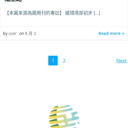
【本篇來源為鏡周刊的專訪】 據環境部初步 […]
Read more
by
user
on
8 月 2
Posts
Po
Page
Page
1
2
Next
navigation
na