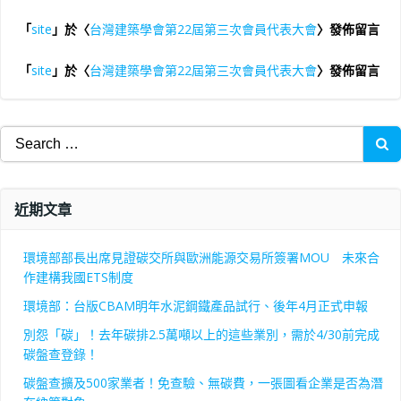
「
site
」於〈
台灣建築學會第22屆第三次會員代表大會
〉發佈留言
「
site
」於〈
台灣建築學會第22屆第三次會員代表大會
〉發佈留言
Search
for:
近期文章
環境部部長出席見證碳交所與歐洲能源交易所簽署MOU 未來合
作建構我國ETS制度
環境部：台版CBAM明年水泥鋼鐵產品試行、後年4月正式申報
別怨「碳」！去年碳排2.5萬噸以上的這些業別，需於4/30前完成
碳盤查登錄！
碳盤查擴及500家業者！免查驗、無碳費，一張圖看企業是否為潛