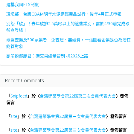
建構我國ETS制度
環境部：台版CBAM明年水泥鋼鐵產品試行、後年4月正式申報
別怨「碳」！去年碳排2.5萬噸以上的這些業別，需於4/30前完成碳
盤查登錄！
碳盤查擴及500家業者！免查驗、無碳費，一張圖看企業是否為潛在
納管對象
副閣揆鄭麗君：碳交易總量管制 拚2026上路
Recent Comments
「
Snipfeed
」於〈
台灣建築學會第22屆第三次會員代表大會
〉發佈
留言
「
site
」於〈
台灣建築學會第22屆第三次會員代表大會
〉發佈留言
「
site
」於〈
台灣建築學會第22屆第三次會員代表大會
〉發佈留言