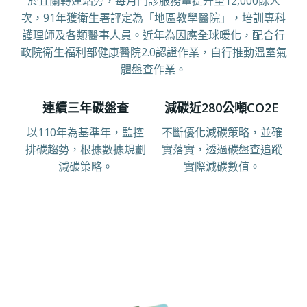
於宜蘭轉運站旁，每月門診服務量提升至12,000餘人
次，91年獲衛生署評定為「地區教學醫院」，培訓專科
護理師及各類醫事人員。近年為因應全球暖化，配合行
政院衛生福利部健康醫院2.0認證作業，自行推動溫室氣
體盤查作業。
連續三年碳盤查
減碳近280公噸CO2E
以110年為基準年，監控
不斷優化減碳策略，並確
排碳趨勢，根據數據規劃
實落實，透過碳盤查追蹤
減碳策略。
實際減碳數值。