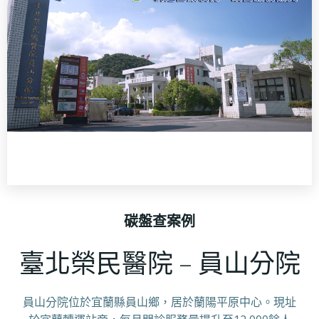
碳盤查案例
臺北榮民醫院 – 員山分院
員山分院位於宜蘭縣員山鄉，居於蘭陽平原中心。現址